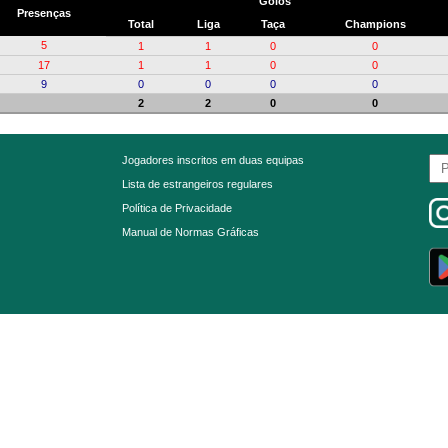
Golos
Presenças
Total
Liga
Taça
Champions
5
1
1
0
0
17
1
1
0
0
9
0
0
0
0
2
2
0
0
Jogadores inscritos em duas equipas
Lista de estrangeiros regulares
Política de Privacidade
Manual de Normas Gráficas