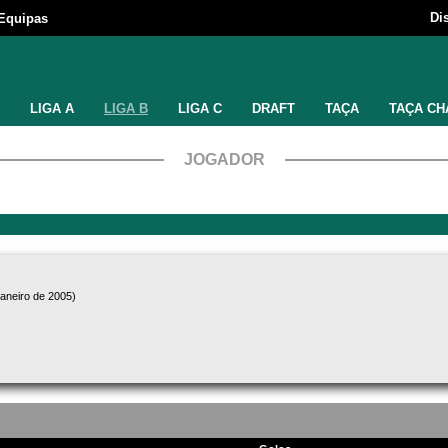
Di
Equipas
LIGA A
LIGA B
LIGA C
DRAFT
TAÇA
TAÇA CH
JOGADOR
janeiro de 2005)