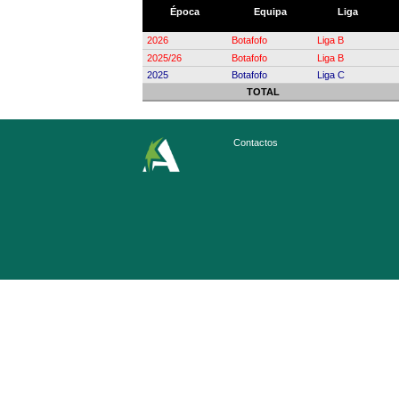
Época
Equipa
Liga
2026
Botafofo
Liga B
2025/26
Botafofo
Liga B
2025
Botafofo
Liga C
TOTAL
Contactos