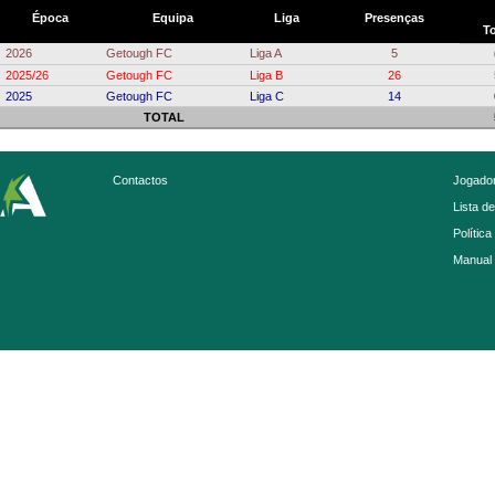
Época
Equipa
Liga
Presenças
To
2026
Getough FC
Liga A
5
2025/26
Getough FC
Liga B
26
2025
Getough FC
Liga C
14
TOTAL
Contactos
Jogador
Lista d
Política
Manual 