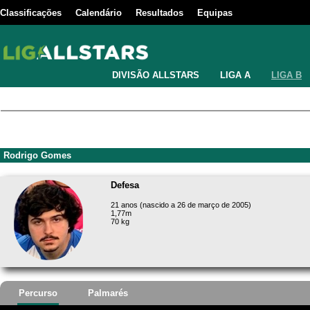
Classificações
Calendário
Resultados
Equipas
DIVISÃO ALLSTARS
LIGA A
LIGA B
Rodrigo Gomes
Defesa
21 anos (nascido a 26 de março de 2005)
1,77m
70 kg
Percurso
Palmarés