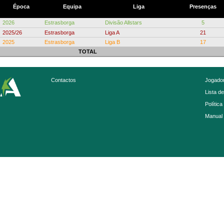
Época
Equipa
Liga
Presenças
2026
Estrasborga
Divisão Allstars
5
2025/26
Estrasborga
Liga A
21
2025
Estrasborga
Liga B
17
TOTAL
Contactos
Jogador
Lista d
Política
Manual 