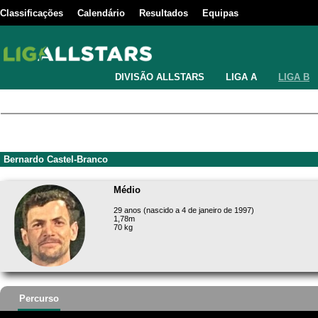
Classificações
Calendário
Resultados
Equipas
DIVISÃO ALLSTARS
LIGA A
LIGA B
Bernardo Castel-Branco
Médio
29 anos (nascido a 4 de janeiro de 1997)
1,78m
70 kg
Percurso