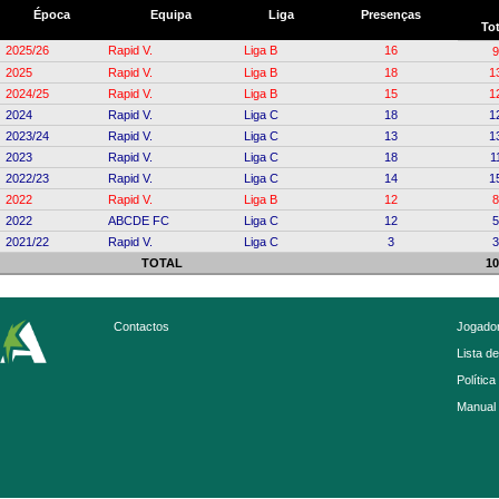
Época
Equipa
Liga
Presenças
Tot
2025/26
Rapid V.
Liga B
16
9
2025
Rapid V.
Liga B
18
1
2024/25
Rapid V.
Liga B
15
1
2024
Rapid V.
Liga C
18
1
2023/24
Rapid V.
Liga C
13
1
2023
Rapid V.
Liga C
18
1
2022/23
Rapid V.
Liga C
14
1
2022
Rapid V.
Liga B
12
8
2022
ABCDE FC
Liga C
12
5
2021/22
Rapid V.
Liga C
3
3
TOTAL
10
Contactos
Jogador
Lista d
Política
Manual 