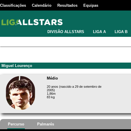
Classificações
Calendário
Resultados
Equipas
DIVISÃO ALLSTARS
LIGA A
LIGA B
Miguel Lourenço
Médio
20 anos (nascido a 29 de setembro de
2005)
1,86m
83 kg
Percurso
Palmarés