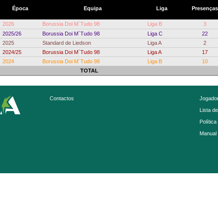
Época
Equipa
Liga
Presenças
2026
Borussia Doi M´Tudo 98
Liga B
3
2025/26
Borussia Doi M´Tudo 98
Liga C
22
2025
Standard de Liedson
Liga A
2
2024/25
Borussia Doi M´Tudo 98
Liga A
17
2024
Borussia Doi M´Tudo 98
Liga B
10
TOTAL
Contactos
Jogador
Lista d
Política
Manual 