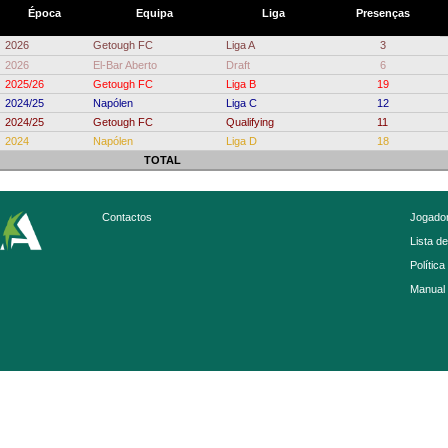
Época
Equipa
Liga
Presenças
2026
Getough FC
Liga A
3
2026
El-Bar Aberto
Draft
6
2025/26
Getough FC
Liga B
19
2024/25
Napólen
Liga C
12
2024/25
Getough FC
Qualifying
11
2024
Napólen
Liga D
18
TOTAL
Contactos
Jogador
Lista d
Política
Manual 