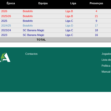
Época
Equipa
Liga
Presenças
2026
Botafofo
Liga B
4
2025/26
Botafofo
Liga B
21
2025
Botafofo
Liga C
9
2024/25
Botafofo
Liga D
17
2023/24
SC Banana Magic
Liga C
18
2023
SC Banana Magic
Liga C
16
TOTAL
Contactos
Jogador
Lista d
Política
Manual 