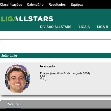
Classificações
Calendário
Resultados
Equipas
DIVISÃO ALLSTARS
LIGA A
LIGA B
João Leão
Avançado
22 anos (nascido a 24 de março de 2004)
1,76m
81 kg
Percurso