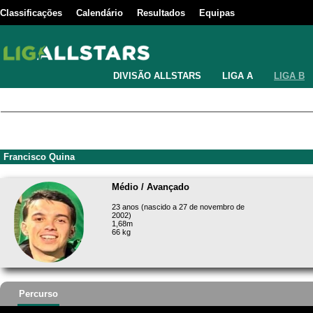
Classificações
Calendário
Resultados
Equipas
DIVISÃO ALLSTARS
LIGA A
LIGA B
Francisco Quina
Médio / Avançado
23 anos (nascido a 27 de novembro de
2002)
1,68m
66 kg
Percurso