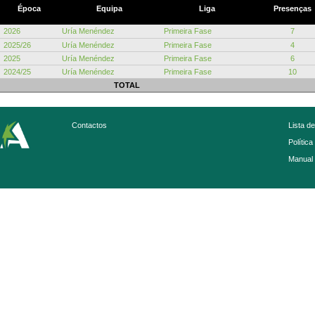
Época
Equipa
Liga
Presenças
2026
Uría Menéndez
Primeira Fase
7
2025/26
Uría Menéndez
Primeira Fase
4
2025
Uría Menéndez
Primeira Fase
6
2024/25
Uría Menéndez
Primeira Fase
10
TOTAL
Contactos
Lista d
Política
Manual 