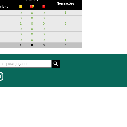
Cartões
Nomeações
pions
1
0
0
0
0
0
0
0
0
0
0
1
0
0
2
0
0
0
0
2
0
0
0
0
3
0
0
0
0
1
0
1
0
0
9