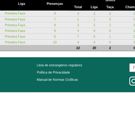
Golos
Liga
Presenças
Total
Liga
Taça
Cham
Primeira Fase
9
3
3
0
Primeira Fase
7
1
1
0
Primeira Fase
9
3
2
1
Primeira Fase
8
4
4
0
Primeira Fase
6
7
6
1
Primeira Fase
10
4
4
0
22
20
2
Lista de estrangeiros regulares
Política de Privacidade
Manual de Normas Gráficas