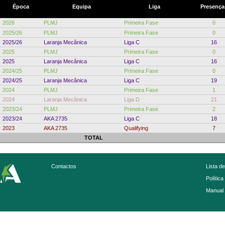
Época
Equipa
Liga
Presença
2026
PLMJ
Primeira Fase
0
2025/26
PLMJ
Primeira Fase
0
2025/26
Laranja Mecânica
Liga C
16
2025
PLMJ
Primeira Fase
0
2025
Laranja Mecânica
Liga C
16
2024/25
PLMJ
Primeira Fase
0
2024/25
Laranja Mecânica
Liga C
19
2024
PLMJ
Primeira Fase
1
2024
Laranja Mecânica
Liga D
21
2023/24
PLMJ
Primeira Fase
2
2023/24
AKA 2735
Liga C
18
2023
AKA 2735
Qualifying
7
TOTAL
Contactos
Lista d
Política
Manual 