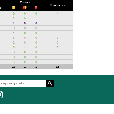
Cartões
Nomeações
s
1
0
0
0
2
0
1
4
1
0
0
0
0
0
0
0
4
0
0
5
3
0
0
1
1
0
0
0
5
1
0
7
0
0
0
0
0
0
0
0
3
0
0
0
19
1
1
18