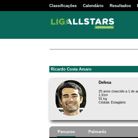
Classificações
Calendário
Resultados
Ricardo Costa Amaro
Defesa
25 anos (nascido a 1 de a
1,91m
91 kg
Cédula: Estagiário
Percurso
Palmarés