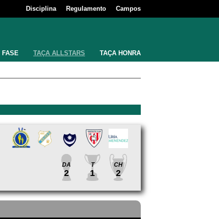
Disciplina
Regulamento
Campos
 FASE
TAÇA ALLSTARS
TAÇA HONRA
DA
T
CH
2
1
2