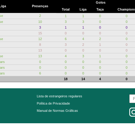
Golos
Liga
Presenças
Total
Liga
Taça
Champion
se
2
1
1
0
0
se
10
3
3
0
0
3
1
1
0
0
15
0
0
0
0
se
12
6
4
2
0
8
3
2
1
0
13
0
0
0
0
se
13
4
3
1
0
tars
0
0
0
0
0
tars
0
0
0
0
0
tars
6
0
0
0
0
18
14
4
0
Lista de estrangeiros regulares
Política de Privacidade
Manual de Normas Gráficas