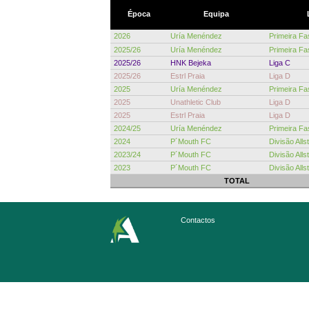
Época
Equipa
2026
Uría Menéndez
Primeira Fa
2025/26
Uría Menéndez
Primeira Fa
2025/26
HNK Bejeka
Liga C
2025/26
Estrl Praia
Liga D
2025
Uría Menéndez
Primeira Fa
2025
Unathletic Club
Liga D
2025
Estrl Praia
Liga D
2024/25
Uría Menéndez
Primeira Fa
2024
P´Mouth FC
Divisão Alls
2023/24
P´Mouth FC
Divisão Alls
2023
P´Mouth FC
Divisão Alls
TOTAL
Contactos