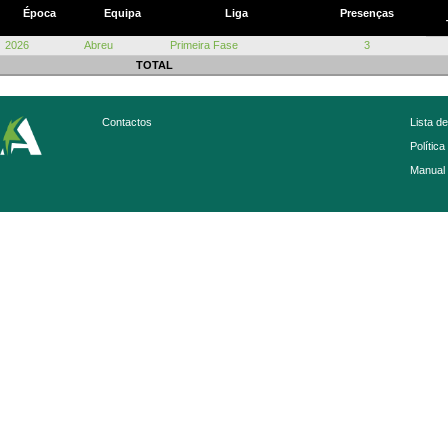
Época
Equipa
Liga
Presenças
2026
Abreu
Primeira Fase
3
TOTAL
Contactos
Lista d
Política
Manual 