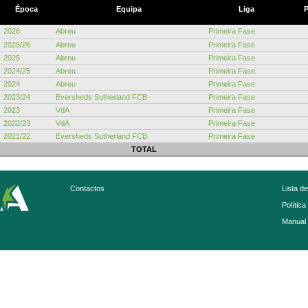
Época
Equipa
Liga
P
2026
Abreu
Primeira Fase
2025/26
Abreu
Primeira Fase
2025
Abreu
Primeira Fase
2024/25
Abreu
Primeira Fase
2024
Abreu
Primeira Fase
2023/24
Eversheds Sutherland FCB
Primeira Fase
2023
VdA
Primeira Fase
2022/23
VdA
Primeira Fase
2021/22
Eversheds Sutherland FCB
Primeira Fase
TOTAL
Contactos
Lista d
Política
Manual 