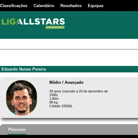
Classificações
Calendário
Resultados
Equipas
Eduardo Nunes Pereira
Médio / Avançado
30 anos (nascido a 20 de dezembro de
1995)
1,80m
88 kg
Cédula: 63506L
Percurso