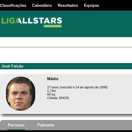
Classificações
Calendário
Resultados
Equipas
José Falcão
Médio
27 anos (nascido a 14 de agosto de 1998)
1,74m
68 kg
Cédula: 69415L
Percurso
Palmarés