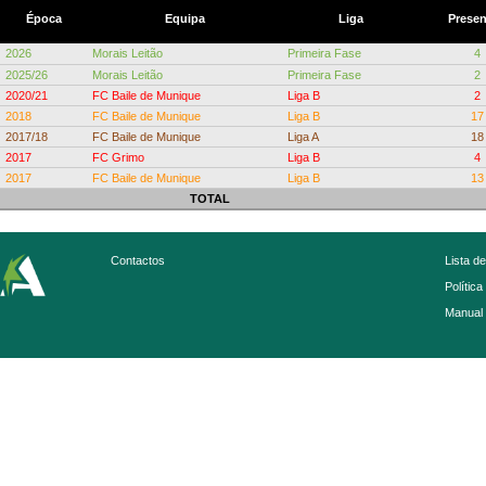
Época
Equipa
Liga
Prese
2026
Morais Leitão
Primeira Fase
4
2025/26
Morais Leitão
Primeira Fase
2
2020/21
FC Baile de Munique
Liga B
2
2018
FC Baile de Munique
Liga B
17
2017/18
FC Baile de Munique
Liga A
18
2017
FC Grimo
Liga B
4
2017
FC Baile de Munique
Liga B
13
TOTAL
Contactos
Lista d
Política
Manual 