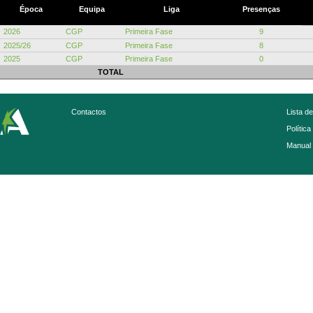
Época
Equipa
Liga
Presenças
2026
CGP
Primeira Fase
9
2025/26
CGP
Primeira Fase
8
2025
CGP
Primeira Fase
0
TOTAL
Contactos
Lista d
Política
Manual 