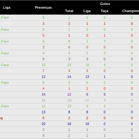
Golos
Liga
Presenças
Total
Liga
Taça
Champio
a Fase
5
1
1
0
0
3
2
1
1
0
a Fase
5
2
2
0
0
5
1
0
1
0
a Fase
5
8
1
7
0
3
0
0
0
0
a Fase
4
4
2
2
0
6
3
3
0
0
a Fase
10
23
19
4
0
7
3
3
0
0
12
14
13
1
0
a Fase
8
8
6
2
0
4
1
1
0
0
14
12
6
6
0
15
18
15
3
0
a Fase
12
13
8
5
0
13
8
8
0
0
ng
5
2
2
0
0
20
18
18
0
0
3
1
1
0
0
9
2
1
1
0