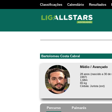
Classificações
Calendário
Resultados
Bartolomeu Costa Cabral
Médio / Avançado
28 anos (nascido a 30 de
1997)
1,68m
65 kg
Cédula: Jurista (ext)
Percurso
Palmarés