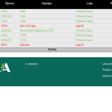
Época
Equipa
Liga
P
2026
VdA
Primeira Fase
2025/26
VdA
Primeira Fase
2025
VdA
Primeira Fase
2024
Bro Tá Fogo
Liga B
2023/24
Eversheds Sutherland FCB
Primeira Fase
2023
CMS
Primeira Fase
2019/20
CCA
Primeira Fase
2017
Racing
Liga B
TOTAL
Contactos
Lista d
Política
Manual 