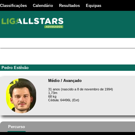
Classificações
Calendário
Resultados
Equipas
Pedro Estêvão
Médio / Avançado
31 anos (nascido a 8 de novembro de 1994)
1,73m
68 kg
Cédula: 64496L (Ext)
Percurso