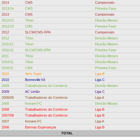
2014
CMS
Campeonato
2013/14
CMS
Primeira Fase
2013
CMS
Campeonato
2012/13
Tifosi
Divisão Allstars
2012/13
CMS
Primeira Fase
2012
SLCM/CMS-RPA
Campeonato
2012
Tifosi
Divisão Allstars
2011/12
Tifosi
Divisão Allstars
2011/12
SLCM/CMS-RPA
Primeira Fase
2011
Tifosi
Divisão Allstars
2010/11
Tifosi
Divisão Allstars
2010/11
CMS
Primeira Fase
2010
Vet's Team
Liga B
2010
Bonneville h3
Liga C
2009
Trabalhadores do Comércio
Divisão Allstars
2009
AC Limão
Liga C
2008/09
Trabalhadores do Comércio
Liga A
2008
Konami FC
Divisão Allstars
2008
Trabalhadores do Comércio
Liga B
2007/08
Trabalhadores do Comércio
Liga B
2007
Konami FC
Liga A
2006
Eternas Esperanças
Liga B
TOTAL