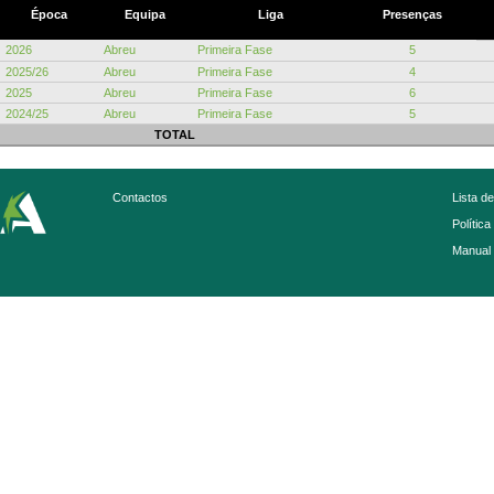
Época
Equipa
Liga
Presenças
2026
Abreu
Primeira Fase
5
2025/26
Abreu
Primeira Fase
4
2025
Abreu
Primeira Fase
6
2024/25
Abreu
Primeira Fase
5
TOTAL
Contactos
Lista d
Política
Manual 