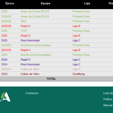
Época
Equipa
Liga
Pr
2026
Antas da Cunha ECIJA
Primeira Fase
2025/26
Antas da Cunha ECIJA
Primeira Fase
2025/26
SRS
Primeira Fase
2025/26
Rapid V.
Liga B
2025
CGP
Primeira Fase
2025
Rapid V.
Liga B
2025
Real Intensidad
Liga C
2024/25
Ana Bruno & Associados
Primeira Fase
2024/25
Rapid V.
Liga B
2024
Ana Bruno & Associados
Primeira Fase
2024
Rapid V.
Liga C
2024
Real Intensidad
Liga C
2023/24
Celtas de Vidro
Liga D
2023
Celtas de Vidro
Qualifying
TOTAL
Contactos
Lista d
Política
Manual 