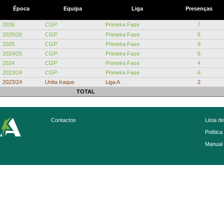
Época
Equipa
Liga
Presenças
2026
CGP
Primeira Fase
7
2025/26
CGP
Primeira Fase
5
2025
CGP
Primeira Fase
9
2024/25
CGP
Primeira Fase
5
2024
CGP
Primeira Fase
4
2023/24
CGP
Primeira Fase
6
2023/24
Unita Iraque
Liga A
2
TOTAL
Contactos
Lista d
Política
Manual 