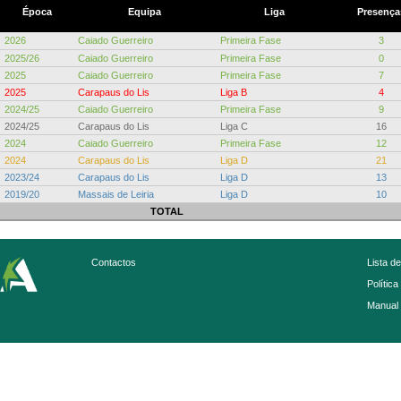
Época
Equipa
Liga
Presença
2026
Caiado Guerreiro
Primeira Fase
3
2025/26
Caiado Guerreiro
Primeira Fase
0
2025
Caiado Guerreiro
Primeira Fase
7
2025
Carapaus do Lis
Liga B
4
2024/25
Caiado Guerreiro
Primeira Fase
9
2024/25
Carapaus do Lis
Liga C
16
2024
Caiado Guerreiro
Primeira Fase
12
2024
Carapaus do Lis
Liga D
21
2023/24
Carapaus do Lis
Liga D
13
2019/20
Massais de Leiria
Liga D
10
TOTAL
Contactos
Lista d
Política
Manual 