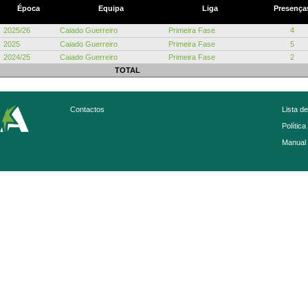
Época
Equipa
Liga
Presença
2025/26
Caiado Guerreiro
Primeira Fase
4
2025
Caiado Guerreiro
Primeira Fase
5
2024/25
Caiado Guerreiro
Primeira Fase
2
TOTAL
Contactos
Lista d
Política
Manual 