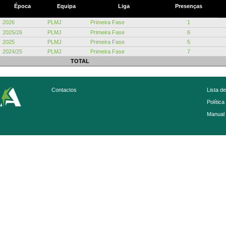
Época
Equipa
Liga
Presenças
2026
PLMJ
Primeira Fase
1
2025/26
PLMJ
Primeira Fase
6
2025
PLMJ
Primeira Fase
5
2024/25
PLMJ
Primeira Fase
7
TOTAL
Contactos
Lista d
Política
Manual 