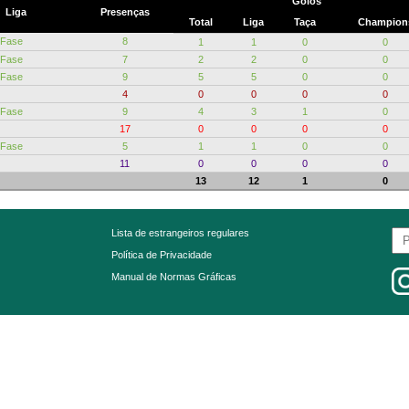
Golos
Liga
Presenças
Total
Liga
Taça
Champion
 Fase
8
1
1
0
0
 Fase
7
2
2
0
0
 Fase
9
5
5
0
0
4
0
0
0
0
 Fase
9
4
3
1
0
17
0
0
0
0
 Fase
5
1
1
0
0
11
0
0
0
0
13
12
1
0
Lista de estrangeiros regulares
Política de Privacidade
Manual de Normas Gráficas