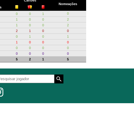
Cartões
Nomeações
s
0
0
0
1
1
0
0
2
1
0
0
2
2
1
0
0
0
1
0
1
1
0
0
0
0
0
0
0
0
0
0
0
5
2
1
5