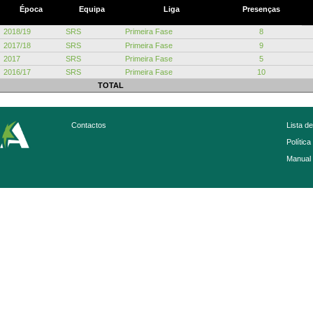
Época
Equipa
Liga
Presenças
2018/19
SRS
Primeira Fase
8
2017/18
SRS
Primeira Fase
9
2017
SRS
Primeira Fase
5
2016/17
SRS
Primeira Fase
10
TOTAL
Contactos
Lista d
Política
Manual 