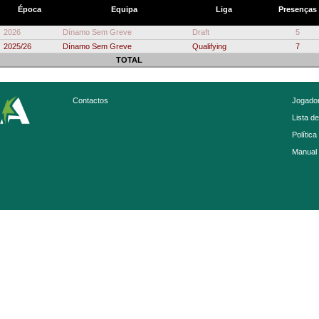
Época
Equipa
Liga
Presenças
2026
Dínamo Sem Greve
Draft
5
2025/26
Dínamo Sem Greve
Qualifying
7
TOTAL
Contactos
Jogador
Lista d
Política
Manual 