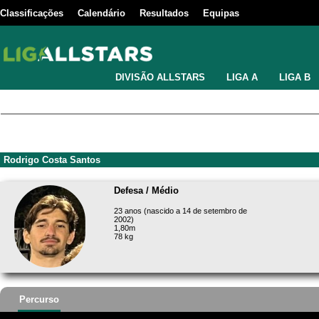
Classificações
Calendário
Resultados
Equipas
DIVISÃO ALLSTARS
LIGA A
LIGA B
Rodrigo Costa Santos
Defesa / Médio
23 anos (nascido a 14 de setembro de
2002)
1,80m
78 kg
Percurso