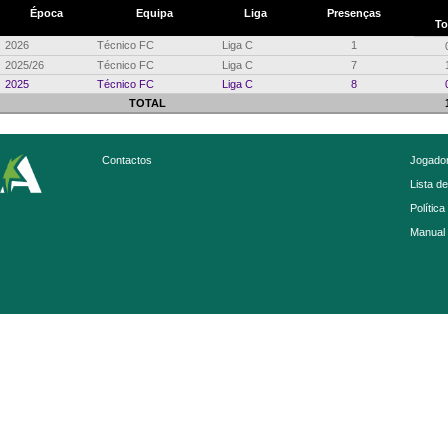
Época
Equipa
Liga
Presenças
To
2026
Técnico FC
Liga C
1
2025/26
Técnico FC
Liga C
7
2025
Técnico FC
Liga C
8
TOTAL
Contactos
Jogador
Lista d
Política
Manual 