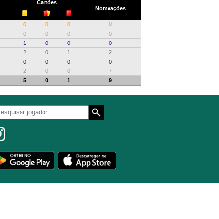
Cartões
Nomeações
0
0
0
0
0
0
0
0
1
0
0
0
2
0
1
2
0
0
0
0
2
0
0
7
5
0
1
9