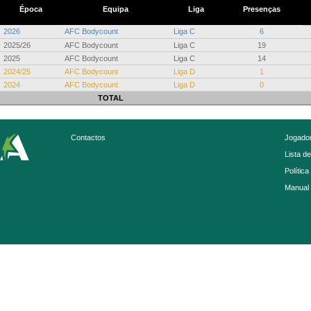
Época
Equipa
Liga
Presenças
2026
AFC Bodycount
Liga C
6
2025/26
AFC Bodycount
Liga C
19
2025
AFC Bodycount
Liga C
14
2024/25
AFC Bodycount
Liga D
1
2024
AFC Bodycount
Liga D
0
TOTAL
Contactos
Jogador
Lista d
Política
Manual 