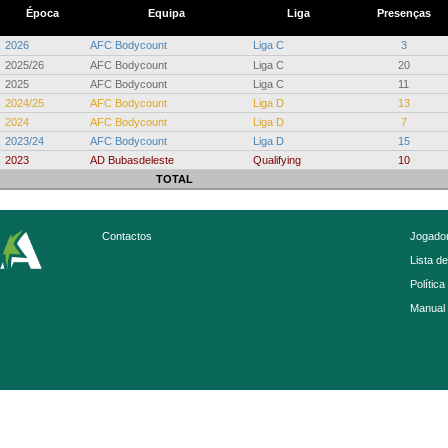
Época
Equipa
Liga
Presenças
2026
AFC Bodycount
Liga C
3
2025/26
AFC Bodycount
Liga C
20
2025
AFC Bodycount
Liga C
11
2024/25
AFC Bodycount
Liga D
13
2024
AFC Bodycount
Liga D
7
2023/24
AFC Bodycount
Liga D
15
2023
AD Bubasdeleste
Qualifying
10
TOTAL
Contactos
Jogador
Lista d
Política
Manual 