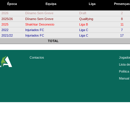
Época
Equipa
Liga
Presenças
2026
Dínamo Sem Greve
Draft
2
2025/26
Dínamo Sem Greve
Qualifying
8
2025
Shakhtar Desonesto
Liga B
11
2022
Injuriados FC
Liga C
7
2021/22
Injuriados FC
Liga C
17
TOTAL
Contactos
Jogador
Lista d
Política
Manual 