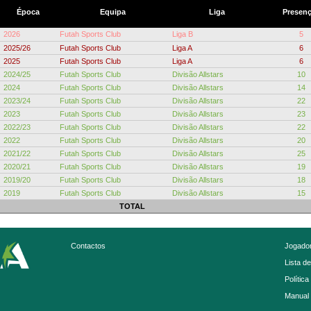
Época
Equipa
Liga
Presen
2026
Futah Sports Club
Liga B
5
2025/26
Futah Sports Club
Liga A
6
2025
Futah Sports Club
Liga A
6
2024/25
Futah Sports Club
Divisão Allstars
10
2024
Futah Sports Club
Divisão Allstars
14
2023/24
Futah Sports Club
Divisão Allstars
22
2023
Futah Sports Club
Divisão Allstars
23
2022/23
Futah Sports Club
Divisão Allstars
22
2022
Futah Sports Club
Divisão Allstars
20
2021/22
Futah Sports Club
Divisão Allstars
25
2020/21
Futah Sports Club
Divisão Allstars
19
2019/20
Futah Sports Club
Divisão Allstars
18
2019
Futah Sports Club
Divisão Allstars
15
TOTAL
Contactos
Jogador
Lista d
Política
Manual 