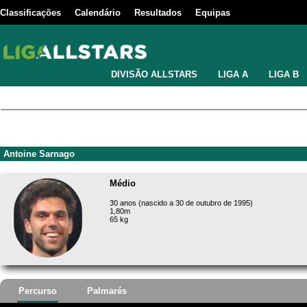
Classificações
Calendário
Resultados
Equipas
DIVISÃO ALLSTARS
LIGA A
LIGA B
Antoine Sarnago
Médio
30 anos (nascido a 30 de outubro de 1995)
1,80m
65 kg
Percurso
Palmarés