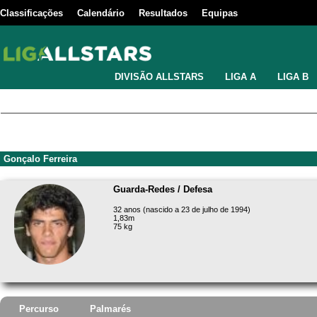
Classificações
Calendário
Resultados
Equipas
DIVISÃO ALLSTARS
LIGA A
LIGA B
Gonçalo Ferreira
Guarda-Redes / Defesa
32 anos (nascido a 23 de julho de 1994)
1,83m
75 kg
Percurso
Palmarés