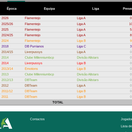
Época
Equipa
Liga
Prese
2026
Flamentejo
Liga A
0
2025/26
Flamentejo
Liga A
1
2025
Flamentejo
Liga A
5
2024/25
Flamentejo
Liga A
8
2024
Flamentejo
Liga B
9
2018
DB Purrianos
Liga C
3
2014/15
Liverpussys
Liga A
0
2014
Clube Millenniumbcp
Divisão Allstars
0
2014
Liverpussys
Liga B
0
2013/14
Emotions
Liga B
0
2013
Clube Millenniumbcp
Divisão Allstars
0
2012/13
DBTeam
Divisão Allstars
0
2012
DBTeam
Liga A
0
2011/12
DBTeam
Liga B
0
2011
DBTeam
Liga B
0
TOTAL
Contactos
Jogador
Lista d