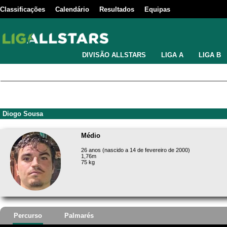
Classificações
Calendário
Resultados
Equipas
DIVISÃO ALLSTARS
LIGA A
LIGA B
Diogo Sousa
Médio
26 anos (nascido a 14 de fevereiro de 2000)
1,76m
75 kg
Percurso
Palmarés