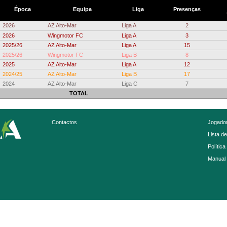
Época
Equipa
Liga
Presenças
2026
AZ Alto-Mar
Liga A
2
2026
Wingmotor FC
Liga A
3
2025/26
AZ Alto-Mar
Liga A
15
2025/26
Wingmotor FC
Liga B
8
2025
AZ Alto-Mar
Liga A
12
2024/25
AZ Alto-Mar
Liga B
17
2024
AZ Alto-Mar
Liga C
7
TOTAL
Contactos
Jogador
Lista d
Política
Manual 