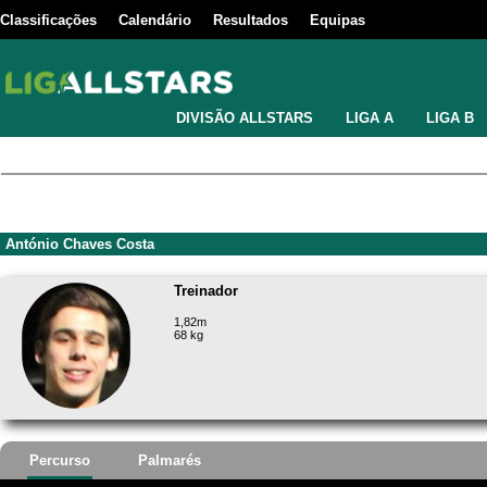
Classificações
Calendário
Resultados
Equipas
DIVISÃO ALLSTARS
LIGA A
LIGA B
António Chaves Costa
Treinador
1,82m
68 kg
Percurso
Palmarés