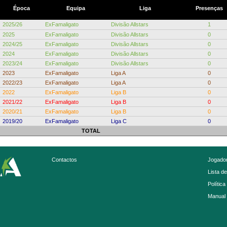
Época
Equipa
Liga
Presenças
2025/26
ExFamaligato
Divisão Allstars
1
2025
ExFamaligato
Divisão Allstars
0
2024/25
ExFamaligato
Divisão Allstars
0
2024
ExFamaligato
Divisão Allstars
0
2023/24
ExFamaligato
Divisão Allstars
0
2023
ExFamaligato
Liga A
0
2022/23
ExFamaligato
Liga A
0
2022
ExFamaligato
Liga B
0
2021/22
ExFamaligato
Liga B
0
2020/21
ExFamaligato
Liga B
0
2019/20
ExFamaligato
Liga C
0
TOTAL
Contactos
Jogador
Lista d
Política
Manual 