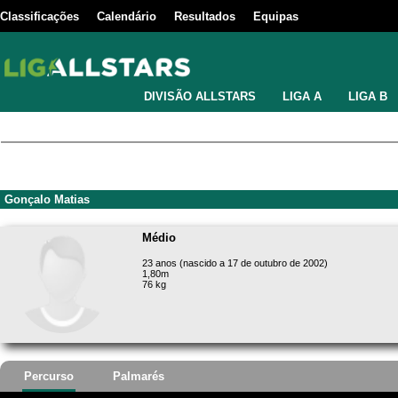
Classificações
Calendário
Resultados
Equipas
DIVISÃO ALLSTARS
LIGA A
LIGA B
Gonçalo Matias
Médio
23 anos (nascido a 17 de outubro de 2002)
1,80m
76 kg
Percurso
Palmarés