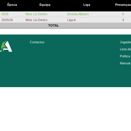
Época
Equipa
Liga
Presenças
2026
Metz Lá Dentro
Divisão Allstars
0
2025/26
Metz Lá Dentro
Liga A
3
TOTAL
Contactos
Jogador
Lista d
Política
Manual 