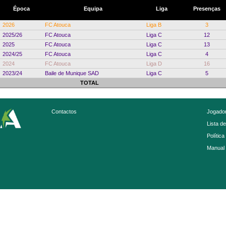
Época
Equipa
Liga
Presenças
2026
FC Atouca
Liga B
3
2025/26
FC Atouca
Liga C
12
2025
FC Atouca
Liga C
13
2024/25
FC Atouca
Liga C
4
2024
FC Atouca
Liga D
16
2023/24
Baile de Munique SAD
Liga C
5
TOTAL
Contactos
Jogador
Lista d
Política
Manual 