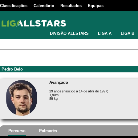
Classificações
Calendário
Resultados
Equipas
DIVISÃO ALLSTARS
LIGA A
LIGA B
Pedro Belo
Avançado
29 anos (nascido a 14 de abril de 1997)
1,90m
89 kg
Percurso
Palmarés