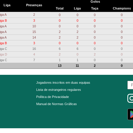
Golos
Liga
Presenças
Total
Liga
Taça
Champions
iga A
2
0
0
0
0
iga B
3
0
0
0
0
iga A
10
0
0
0
0
iga A
15
2
2
0
0
iga A
14
2
2
0
0
iga B
3
0
0
0
0
iga C
16
6
6
0
0
iga D
4
2
0
2
0
iga C
7
1
1
0
0
13
11
2
0
Jogadores inscritos em duas equipas
Lista de estrangeiros regulares
Política de Privacidade
Manual de Normas Gráficas