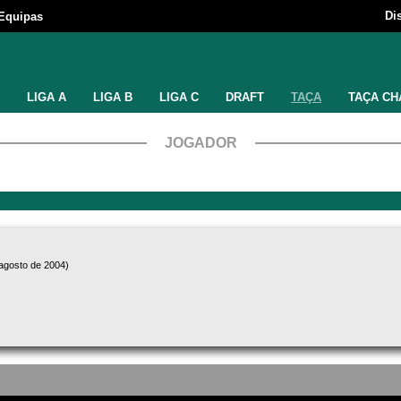
Di
Equipas
LIGA A
LIGA B
LIGA C
DRAFT
TAÇA
TAÇA CH
JOGADOR
 agosto de 2004)