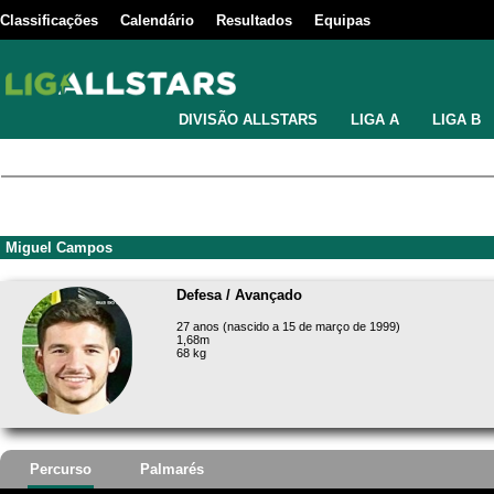
Classificações
Calendário
Resultados
Equipas
DIVISÃO ALLSTARS
LIGA A
LIGA B
Miguel Campos
Defesa / Avançado
27 anos (nascido a 15 de março de 1999)
1,68m
68 kg
Percurso
Palmarés