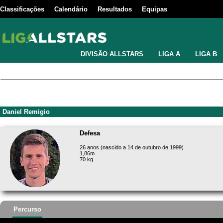
Classificações
Calendário
Resultados
Equipas
DIVISÃO ALLSTARS
LIGA A
LIGA B
Daniel Remigio
Defesa
26 anos (nascido a 14 de outubro de 1999)
1,86m
70 kg
Percurso