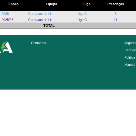
Época
Equipa
Liga
Presenças
2026
Carapaus do Lis
Liga C
3
2025/26
Carapaus do Lis
Liga C
11
TOTAL
Contactos
Jogador
Lista d
Política
Manual 