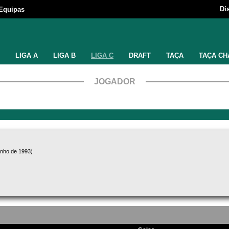
Di
Equipas
LIGA A
LIGA B
LIGA C
DRAFT
TAÇA
TAÇA CH
JOGADOR
unho de 1993)