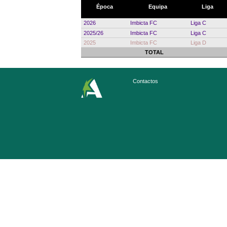
Época
Equipa
Liga
2026
Imbicta FC
Liga C
2025/26
Imbicta FC
Liga C
2025
Imbicta FC
Liga D
TOTAL
Contactos