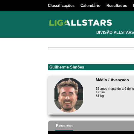
Classificações
Calendário
Resultados
DIVISÃO ALLSTARS
Guilherme Simões
Médio / Avançado
33 anos (nascido a 9 de j
1,81m
81 kg
Percurso