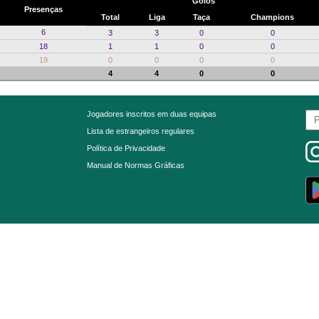
Golos
Presenças
Total
Liga
Taça
Champions
6
3
3
0
0
18
1
1
0
0
19
0
0
0
0
4
4
0
0
Jogadores inscritos em duas equipas
Lista de estrangeiros regulares
Política de Privacidade
Manual de Normas Gráficas