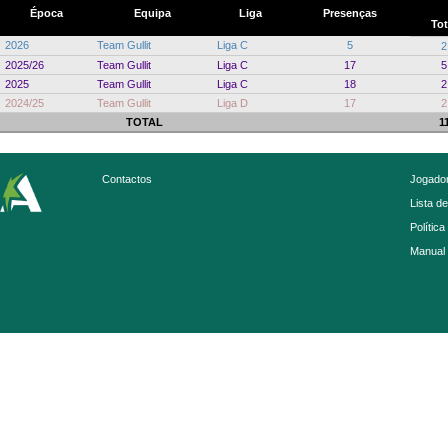
Época
Equipa
Liga
Presenças
Tot
2026
Team Gullit
Liga C
5
2
2025/26
Team Gullit
Liga C
17
5
2025
Team Gullit
Liga C
18
2
2024/25
Team Gullit
Liga D
17
2
TOTAL
1
Contactos
Jogador
Lista d
Política
Manual 