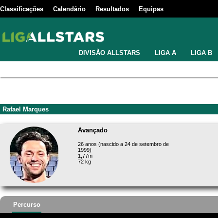
Classificações
Calendário
Resultados
Equipas
DIVISÃO ALLSTARS
LIGA A
LIGA B
Rafael Marques
Avançado
26 anos (nascido a 24 de setembro de
1999)
1,77m
72 kg
Percurso