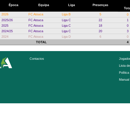
Época
Equipa
Liga
Presenças
Tota
2026
FC Atouca
Liga B
5
0
2025/26
FC Atouca
Liga C
22
1
2025
FC Atouca
Liga C
18
0
2024/25
FC Atouca
Liga C
20
3
2024
FC Atouca
Liga D
6
0
TOTAL
4
Contactos
Jogador
Lista d
Política
Manual 