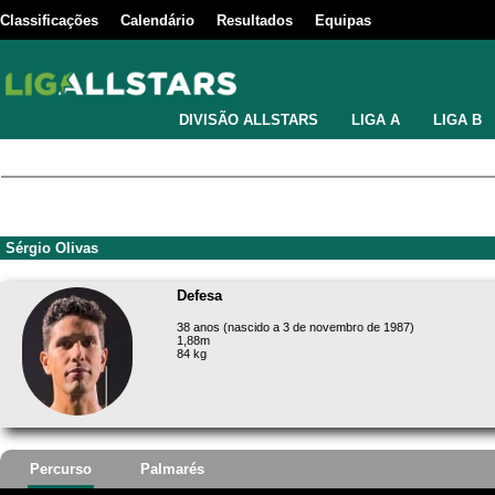
Classificações
Calendário
Resultados
Equipas
DIVISÃO ALLSTARS
LIGA A
LIGA B
Sérgio Olivas
Defesa
38 anos (nascido a 3 de novembro de 1987)
1,88m
84 kg
Percurso
Palmarés