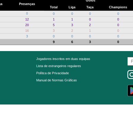
Golos
ga
Presenças
Total
Liga
Taça
Champions
0
0
0
0
0
12
1
1
0
0
20
5
3
2
0
16
3
2
1
0
3
0
0
0
0
9
6
3
0
Jogadores inscritos em duas equipas
Lista de estrangeiros regulares
Política de Privacidade
Manual de Normas Gráficas