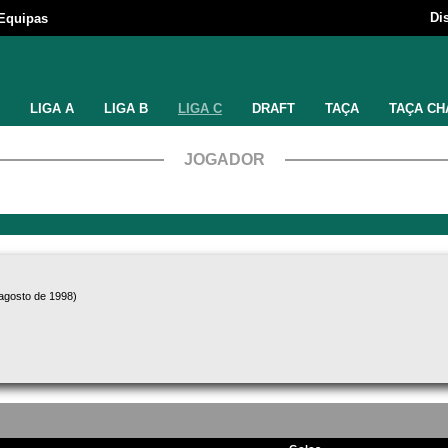
Di
Equipas
LIGA A
LIGA B
LIGA C
DRAFT
TAÇA
TAÇA CH
JOGADOR
 agosto de 1998)