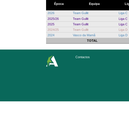
Época
Equipa
Li
2026
Team Gullit
Liga C
2025/26
Team Gullit
Liga C
2025
Team Gullit
Liga C
2024/25
Team Gullit
Liga D
2024
Vasco da Mamã
Liga D
TOTAL
Contactos