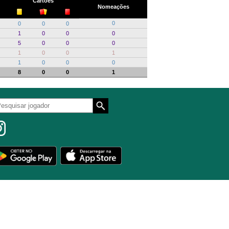
Cartões
Nomeações
0
0
0
0
1
0
0
0
5
0
0
0
1
0
0
1
1
0
0
0
8
0
0
1