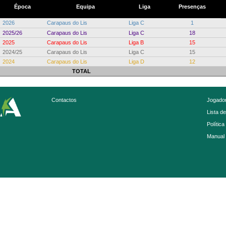
Época
Equipa
Liga
Presenças
2026
Carapaus do Lis
Liga C
1
2025/26
Carapaus do Lis
Liga C
18
2025
Carapaus do Lis
Liga B
15
2024/25
Carapaus do Lis
Liga C
15
2024
Carapaus do Lis
Liga D
12
TOTAL
Contactos
Jogador
Lista d
Política
Manual 