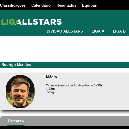
Classificações
Calendário
Resultados
Equipas
DIVISÃO ALLSTARS
LIGA A
LIGA B
Rodrigo Mendes
Médio
27 anos (nascido a 16 de julho de 1999)
1,73m
72 kg
Percurso