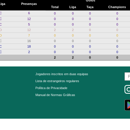
Golos
Liga
Presenças
Total
Liga
Taça
Champions
 C
6
0
0
0
0
 C
12
0
0
0
0
 C
5
0
0
0
0
 D
12
2
2
0
0
 D
7
0
0
0
0
 C
16
0
0
0
0
 C
18
0
0
0
0
 C
2
0
0
0
0
2
2
0
0
Jogadores inscritos em duas equipas
Lista de estrangeiros regulares
Política de Privacidade
Manual de Normas Gráficas