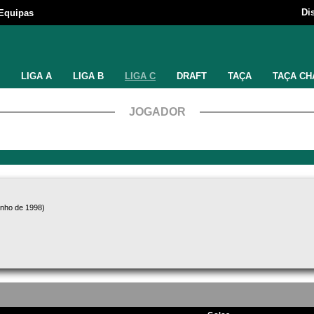
Di
Equipas
LIGA A
LIGA B
LIGA C
DRAFT
TAÇA
TAÇA CH
JOGADOR
unho de 1998)