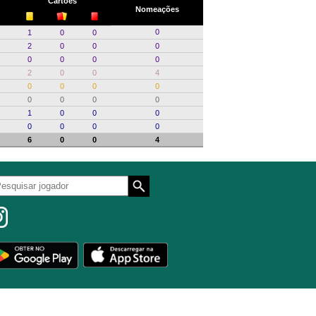
Cartões
Nomeações
0
1
0
0
2
0
0
0
0
0
0
0
2
0
0
4
0
0
0
0
0
0
0
0
1
0
0
0
0
0
0
0
6
0
0
4