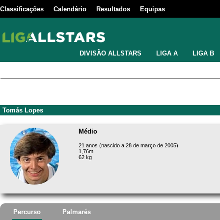
Classificações
Calendário
Resultados
Equipas
DIVISÃO ALLSTARS
LIGA A
LIGA B
Tomás Lopes
Médio
21 anos (nascido a 28 de março de 2005)
1,76m
62 kg
Percurso
Palmarés