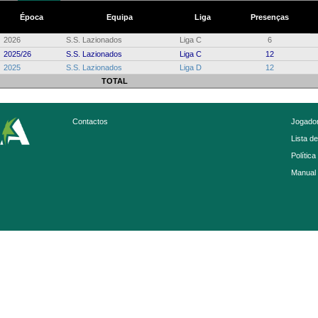
Época
Equipa
Liga
Presenças
2026
S.S. Lazionados
Liga C
6
2025/26
S.S. Lazionados
Liga C
12
2025
S.S. Lazionados
Liga D
12
TOTAL
Contactos
Jogador
Lista d
Política
Manual 